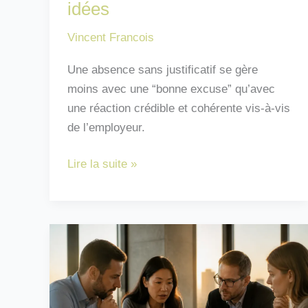
idées
Vincent Francois
Une absence sans justificatif se gère
moins avec une “bonne excuse” qu’avec
une réaction crédible et cohérente vis-à-vis
de l’employeur.
Excuse
Lire la suite »
pour
ne
pas
aller
travailler
sans
justificatif