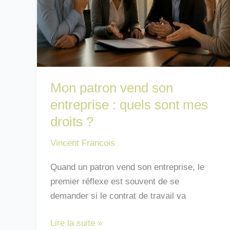
:
idées
Mon patron vend son
entreprise : quels sont mes
droits ?
Vincent Francois
Quand un patron vend son entreprise, le
premier réflexe est souvent de se
demander si le contrat de travail va
Mon
Lire la suite »