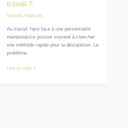
travail ?
Vincent Francois
Au travail, faire face à une personnalité
manipulatrice pousse souvent à chercher
une méthode rapide pour la déstabiliser. Le
problème,
Comment
Lire la suite »
déstabiliser
un
pervers
narcissique
au
travail
?