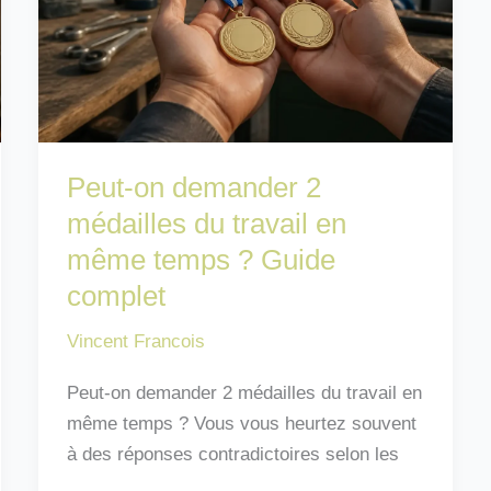
?
Peut-on demander 2
médailles du travail en
même temps ? Guide
complet
Vincent Francois
Peut-on demander 2 médailles du travail en
même temps ? Vous vous heurtez souvent
à des réponses contradictoires selon les