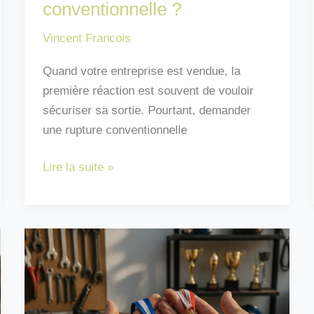
conventionnelle ?
Vincent Francois
Quand votre entreprise est vendue, la
première réaction est souvent de vouloir
sécuriser sa sortie. Pourtant, demander
une rupture conventionnelle
Vente
Lire la suite »
de
l’entreprise
:
demander
une
rupture
conventionnelle