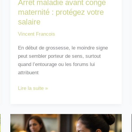
Arrêt maladie avant congé
maternité : protégez votre
salaire
Vincent Francois
En début de grossesse, le moindre signe
peut sembler porteur de sens, surtout
quand l’entourage ou les forums lui
attribuent
Arrêt
Lire la suite »
maladie
avant
congé
maternité
: