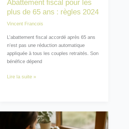
Abattement fiscal pour les
plus de 65 ans : règles 2024
Vincent Francois
L’abattement fiscal accordé après 65 ans
n’est pas une réduction automatique
appliquée à tous les couples retraités. Son
bénéfice dépend
Abattement
Lire la suite »
fiscal
pour
les
plus
de
65