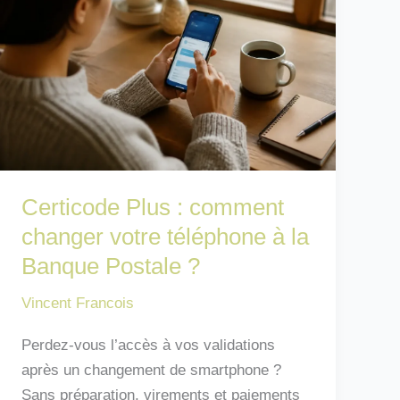
ans
:
règles
2024
Certicode Plus : comment
changer votre téléphone à la
Banque Postale ?
Vincent Francois
Perdez-vous l’accès à vos validations
après un changement de smartphone ?
Sans préparation, virements et paiements