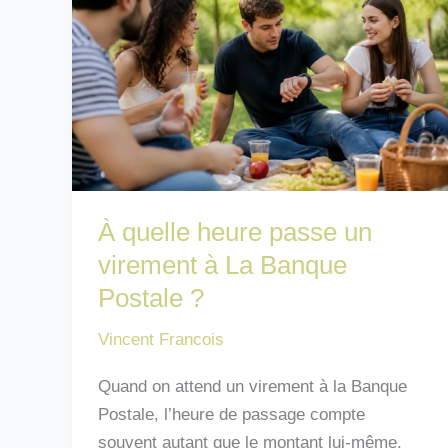
pas
à
découvert
:
que
faire
?
À quelle heure passe un
virement à La Banque
Postale ?
Vincent Francois
Quand on attend un virement à la Banque
Postale, l’heure de passage compte
souvent autant que le montant lui-même.