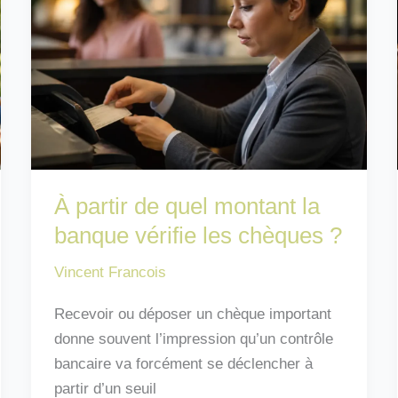
protégez
votre
salaire
À partir de quel montant la
banque vérifie les chèques ?
Vincent Francois
Recevoir ou déposer un chèque important
donne souvent l’impression qu’un contrôle
bancaire va forcément se déclencher à
partir d’un seuil