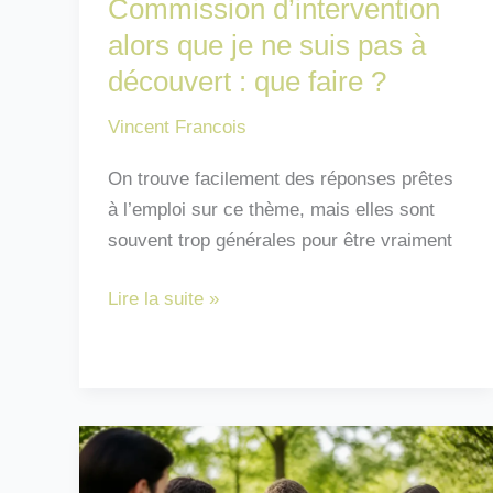
Commission d’intervention
alors que je ne suis pas à
découvert : que faire ?
Vincent Francois
On trouve facilement des réponses prêtes
à l’emploi sur ce thème, mais elles sont
souvent trop générales pour être vraiment
Commission
Lire la suite »
d’intervention
alors
que
je
ne
suis