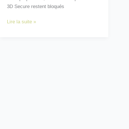
3D Secure restent bloqués
Certicode
Lire la suite »
Plus
:
comment
changer
votre
téléphone
à
la
Banque
Postale
?